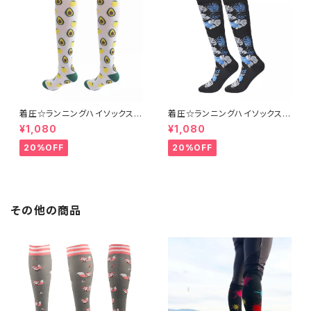
着圧☆ランニングハイソックス a
着圧☆ランニングハイソックスhi
vc H7
bis P5
¥1,080
¥1,080
20%OFF
20%OFF
その他の商品