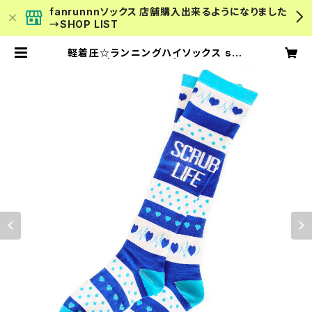
fanrunnnソックス 店舗購入出来るようになりました
→SHOP LIST
軽着圧☆ランニングハイソックス scr
ub P8 | fanrunnn | スポーツソッ
クス