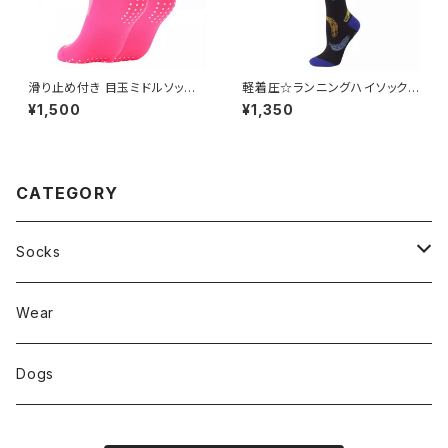
滑り止め付き 目玉ミドルソック
軽着圧☆ランニングハイソックス
ス pink
banabla H6
¥1,500
¥1,350
CATEGORY
Socks
FIRE
Wear
ANIMAL
Dogs
STAR☆