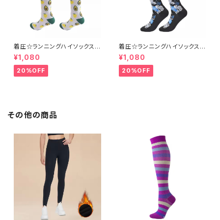
着圧☆ランニングハイソックス a
着圧☆ランニングハイソックスhi
vc H7
bis P5
¥1,080
¥1,080
20%OFF
20%OFF
その他の商品