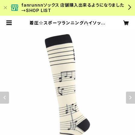
fanrunnnソックス 店舗購入出来るようになりました
→SHOP LIST
着圧☆スポーツランニングハイソック
ス note P9 | fanrunnn | スポー
ツソックス