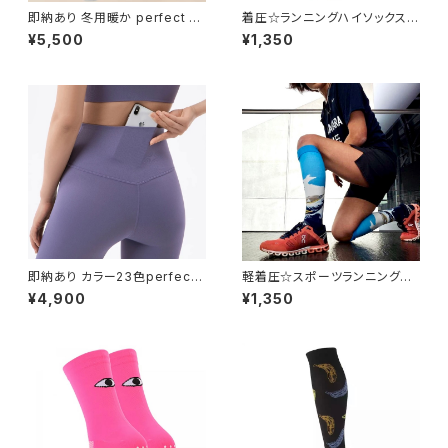
即納あり 冬用暖か perfect fit
着圧☆ランニングハイソックス b
バックポケット付 ウォームタイツ
ordpup K22
¥5,500
¥1,350
即納あり カラー23色perfect f
軽着圧☆スポーツランニングハ
it バックポケット付 スポーツタ
イソックス fuji G9
¥4,900
¥1,350
イツレギンス