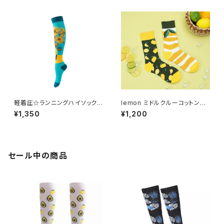
軽着圧☆ランニングハイソックス
lemon ミドルクルーコットンソ
sunflower H11
ックス
¥1,350
¥1,200
セール中の商品